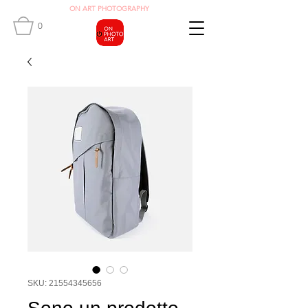
O
N ART
PHOTOGRAPHY
0
SKU: 21554345656