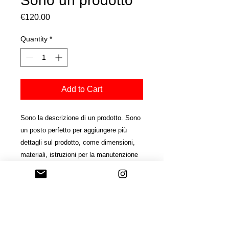
Sono un prodotto
Price
€120.00
Quantity
*
Add to Cart
Sono la descrizione di un prodotto. Sono 
un posto perfetto per aggiungere più 
dettagli sul prodotto, come dimensioni, 
materiali, istruzioni per la manutenzione 
e istruzioni per la pulizia.
INFORMAZIONI SUL
PRODOTTO