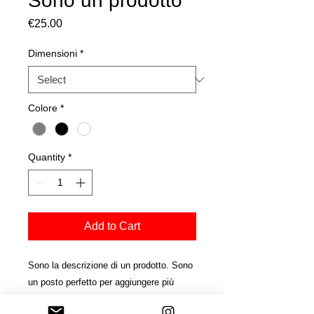
Sono un prodotto
Price
€25.00
Dimensioni
*
Colore
*
Quantity
*
Add to Cart
Sono la descrizione di un prodotto. Sono 
un posto perfetto per aggiungere più 
dettagli sul prodotto, come dimensioni, 