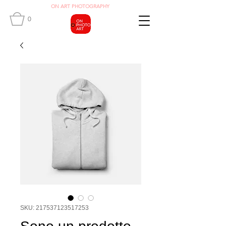
O
N ART
PHOTOGRAPHY
0
SKU: 217537123517253